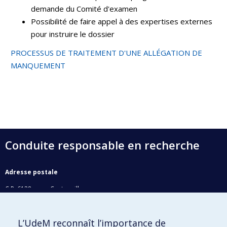
demande du Comité d'examen
Possibilité de faire appel à des expertises externes
pour instruire le dossier
PROCESSUS DE TRAITEMENT D'UNE ALLÉGATION DE
MANQUEMENT
Conduite responsable en recherche
Adresse postale
C.P. 6128, succ. Centre-ville
Montréal (Québec) H3C 3J7
Vous souhaitez prendre contact avec un membre du BCRR?
L’UdeM reconnaît l’importance de