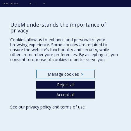
C.P. 6128, succ. Centre-ville
Montréal (Québec) H3C 3J7
Vous souhaitez prendre contact avec un membre du BCRR?
UdeM understands the importance of
privacy
Joindre notre équipe
Cookies allow us to enhance and personalize your
La recherche à l'UdeM
browsing experience. Some cookies are required to
ensure the website’s functionality and security, while
Secrétariat général
others remember your preferences. By accepting all, you
consent to our use of cookies to better serve you.
Se connecter à Nagano
Offres d'emploi
Manage cookies
>
Plan du site
Reject all
Accessibilité
Accept all
See our
privacy policy
and
terms of use
.
Privacy
Terms of use
Cookie Settings