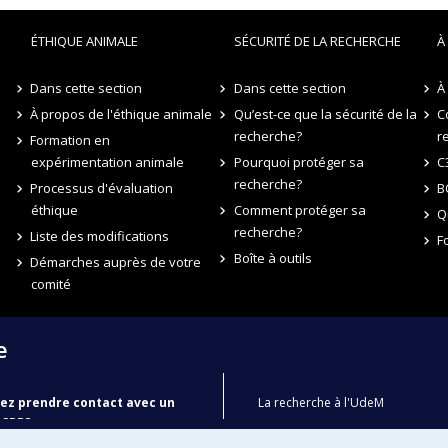
ÉTHIQUE ANIMALE
SÉCURITÉ DE LA RECHERCHE
À
Dans cette section
Dans cette section
À
À propos de l'éthique animale
Qu’est-ce que la sécurité de la
C
recherche?
r
Formation en
expérimentation animale
Pourquoi protéger sa
C
recherche?
Processus d'évaluation
B
éthique
Comment protéger sa
Q
recherche?
Liste des modifications
F
Boîte à outils
Démarches auprès de votre
comité
e
ez prendre contact avec un
La recherche à l'UdeM
BCRR?
Secrétariat général