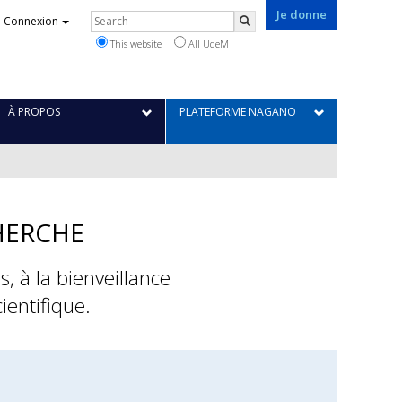
Je donne
Rechercher
Connexion
Search
This website
All UdeM
À PROPOS
PLATEFORME NAGANO
HERCHE
, à la bienveillance
ientifique.