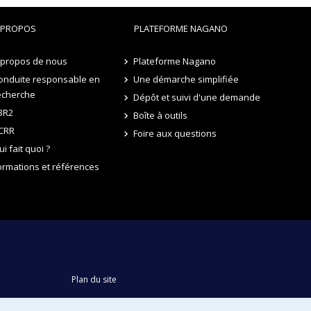
 PROPOS
PLATEFORME NAGANO
 propos de nous
Plateforme Nagano
onduite responsable en
Une démarche simplifiée
echerche
Dépôt et suivi d'une demande
3R2
Boîte à outils
CRR
Foire aux questions
ui fait quoi ?
ormations et références
Plan du site
Accessibilité