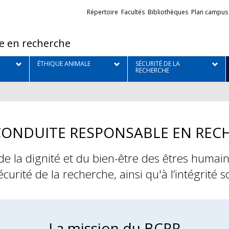
Liens
Répertoire
Facultés
Bibliothèques
Plan campus
externes
e en recherche
ÉTHIQUE ANIMALE
SÉCURITÉ DE LA
RECHERCHE
 CONDUITE RESPONSABLE EN REC
de la dignité et du bien-être des êtres humains
curité de la recherche, ainsi qu'à l’intégrité sc
La mission du BCRR