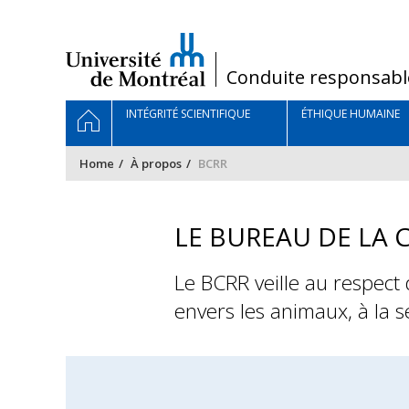
Passer
au
contenu
/
Conduite responsabl
Navigation
HOME
INTÉGRITÉ SCIENTIFIQUE
ÉTHIQUE HUMAINE
principale
Home
À propos
BCRR
LE BUREAU DE LA
Le BCRR veille au respect 
envers les animaux, à la sé